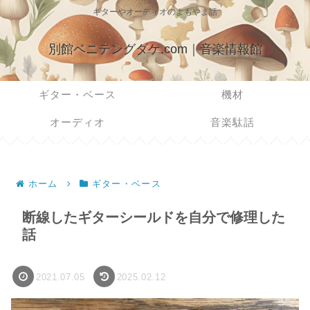
ギターやオーディオのよもやま話
別館ベニテングダケ.com｜音楽情報館
ギター・ベース
機材
オーディオ
音楽駄話
ホーム
ギター・ベース
断線したギターシールドを自分で修理した
話
2021.07.05
2025.02.12