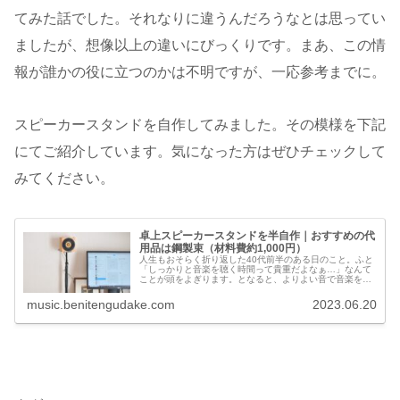
てみた話でした。それなりに違うんだろうなとは思ってい
ましたが、想像以上の違いにびっくりです。まあ、この情
報が誰かの役に立つのかは不明ですが、一応参考までに。
スピーカースタンドを自作してみました。その模様を下記
にてご紹介しています。気になった方はぜひチェックして
みてください。
卓上スピーカースタンドを半自作｜おすすめの代
用品は鋼製束（材料費約1,000円）
人生もおそらく折り返した40代前半のある日のこと。ふと
「しっかりと音楽を聴く時間って貴重だよなぁ…」なんて
ことが頭をよぎります。となると、よりよい音で音楽を聴
きたくなるもの。パソコンデスク上に直置きしていたスピ
ーカーを、「もっといい音で鳴ら...
music.benitengudake.com
2023.06.20