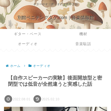
ギターやオーディオのよもやま話
別館ベニテングダケ.com｜音楽情報館
ギター・ベース
機材
オーディオ
音楽駄話
ホーム
オーディオ
【自作スピーカーの実験】後面開放型と密
閉型では低音が全然違うと実感した話
2022.08.01
2025.02.10